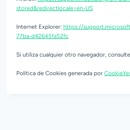
stored&redirectlocale=en-US
Internet Explorer:
https://support.microsof
77ba-d42645fa52fc
Si utiliza cualquier otro navegador, consult
Política de Cookies generada por
CookieYes