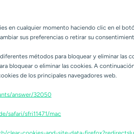
s en cualquier momento haciendo clic en el botón a
ambiar sus preferencias o retirar su consentimien
iferentes métodos para bloquear y eliminar las coo
ra bloquear o eliminar las cookies. A continuació
cookies de los principales navegadores web.
ounts/answer/32050
de/safari/sfri11471/mac
kb/clear-cookies-and-site-data-firefox?redirect